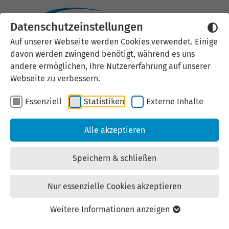
Datenschutzeinstellungen
Externen Inhalt laden
Auf unserer Webseite werden Cookies verwendet. Einige
davon werden zwingend benötigt, während es uns
Wir verwenden auf unserer
andere ermöglichen, Ihre Nutzererfahrung auf unserer
Website externe Inhalte, um Ihnen
Webseite zu verbessern.
zusätzliche Informationen
Essenziell
Statistiken
Externe Inhalte
anzubieten. Einige externe Inhalte
(z.B. Google Maps, Youtube)
Alle akzeptieren
können persönliche Daten (z.B. IP-
Adresse) an Google weiterleiten.
Speichern & schließen
Mit der Bestätigung erklären Sie
sich damit einverstanden.
Nur essenzielle Cookies akzeptieren
Einstellungen anzeigen
Weitere Informationen anzeigen