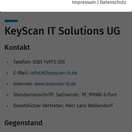
Impressum
|
Datenschutz
KeyScan IT Solutions UG
Kontakt
Telefon: 0361 74973-255
E-Mail:
info(at)keyscan-it.de
Internet:
www.keyscan-it.de
Standortanschrift: Salinenstr. 19, 99086 Erfurt
Gesetzlicher Vertreter: Herr Lars Wellendorf
Gegenstand