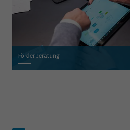
Förderberatung
Wir beraten Sie projektbezogen zu Investitionsbeihilf
Beteiligungen und Bürgschaften.