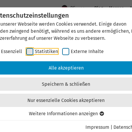
DE
Blog
Messen
K
tenschutzeinstellungen
 unserer Webseite werden Cookies verwendet. Einige davon
Aktuelles
Standort Thüringen
Wirtschaftsfö
den zwingend benötigt, während es uns andere ermöglichen, 
zererfahrung auf unserer Webseite zu verbessern.
Essenziell
Statistiken
Externe Inhalte
aftsförderung
Investieren & Ansiedeln
Unternehmen & Technolo
Alle akzeptieren
Speichern & schließen
Nur essenzielle Cookies akzeptieren
Externen Inhalt laden
Weitere Informationen anzeigen
Impressum
|
Datensc
ebsite externe Inhalte, um Ihnen zusätzliche Informatione