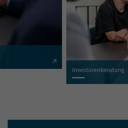
en, Krediten,
Investorenberatung
Individuell, kompetent, un