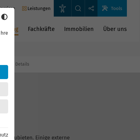
arriere
Leistungen
Tools
rderung
Fachkräfte
Immobilien
Über uns
Ihre
gien
Details
hutz
n anzubieten. Einige externe