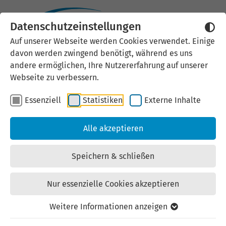
Datenschutzeinstellungen
Externen Inhalt laden
Auf unserer Webseite werden Cookies verwendet. Einige
davon werden zwingend benötigt, während es uns
Wir verwenden auf unserer
andere ermöglichen, Ihre Nutzererfahrung auf unserer
Website externe Inhalte, um Ihnen
Webseite zu verbessern.
zusätzliche Informationen
Essenziell
Statistiken
Externe Inhalte
anzubieten. Einige externe Inhalte
(z.B. Google Maps, Youtube)
Alle akzeptieren
können persönliche Daten (z.B. IP-
Adresse) an Google weiterleiten.
Speichern & schließen
Mit der Bestätigung erklären Sie
sich damit einverstanden.
Nur essenzielle Cookies akzeptieren
Einstellungen anzeigen
Weitere Informationen anzeigen