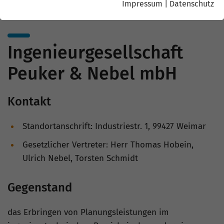
Impressum
|
Datenschutz
Ingenieurgesellschaft
Peuker & Nebel mbH
Kontakt
Standortanschrift: Industriestr. 1, 99427 Weimar
Gesetzlicher Vertreter: Herr Thomas Hobein,
Ulrich Nebel, Torsten Schmidt
Gegenstand
das Erbringen von Planungsleistungen im