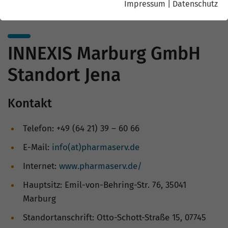
Impressum
|
Datenschutz
INNEXIS Marburg GmbH
Standort Jena
Kontakt
Telefon: +49 (64 21) 39 – 60 66
E-Mail:
info(at)pharmaserv.de
Internet:
www.pharmaserv.de/
Hauptsitz: Emil-von-Behring-Str. 76, 35041
Marburg
Standortanschrift: Otto-Schott-Straße 15, 07745