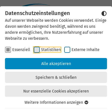
Datenschutzeinstellungen
Externen Inhalt laden
Auf unserer Webseite werden Cookies verwendet. Einige
davon werden zwingend benötigt, während es uns
Wir verwenden auf unserer
andere ermöglichen, Ihre Nutzererfahrung auf unserer
Website externe Inhalte, um Ihnen
Webseite zu verbessern.
zusätzliche Informationen
Essenziell
Statistiken
Externe Inhalte
anzubieten. Einige externe Inhalte
(z.B. Google Maps, Youtube)
Alle akzeptieren
können persönliche Daten (z.B. IP-
Adresse) an Google weiterleiten.
Speichern & schließen
Mit der Bestätigung erklären Sie
sich damit einverstanden.
Nur essenzielle Cookies akzeptieren
Einstellungen anzeigen
Weitere Informationen anzeigen