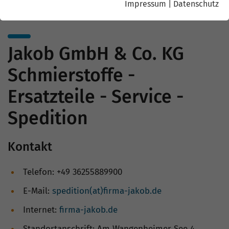
Impressum
|
Datenschutz
Jakob GmbH & Co. KG
Schmierstoffe -
Ersatzteile - Service -
Spedition
Kontakt
Telefon: +49 36255889900
E-Mail:
spedition(at)firma-jakob.de
Internet:
firma-jakob.de
Standortanschrift: Am Wangenheimer See 4,