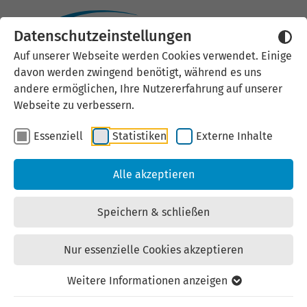
Datenschutzeinstellungen
Externen Inhalt laden
Auf unserer Webseite werden Cookies verwendet. Einige
davon werden zwingend benötigt, während es uns
Wir verwenden auf unserer
andere ermöglichen, Ihre Nutzererfahrung auf unserer
Website externe Inhalte, um Ihnen
Webseite zu verbessern.
zusätzliche Informationen
Essenziell
Statistiken
Externe Inhalte
anzubieten. Einige externe Inhalte
(z.B. Google Maps, Youtube)
Alle akzeptieren
können persönliche Daten (z.B. IP-
Adresse) an Google weiterleiten.
Speichern & schließen
Mit der Bestätigung erklären Sie
sich damit einverstanden.
Nur essenzielle Cookies akzeptieren
Einstellungen anzeigen
Weitere Informationen anzeigen