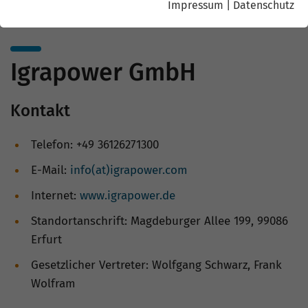
Impressum
|
Datenschutz
Igrapower GmbH
Kontakt
Telefon: +49 36126271300
E-Mail:
info(at)igrapower.com
Internet:
www.igrapower.de
Standortanschrift: Magdeburger Allee 199, 99086
Erfurt
Gesetzlicher Vertreter: Wolfgang Schwarz, Frank
Wolfram