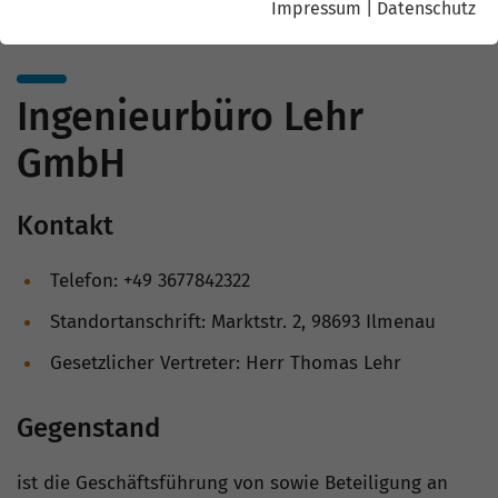
Impressum
|
Datenschutz
Ingenieurbüro Lehr
GmbH
Kontakt
Telefon: +49 3677842322
Standortanschrift: Marktstr. 2, 98693 Ilmenau
Gesetzlicher Vertreter: Herr Thomas Lehr
Gegenstand
ist die Geschäftsführung von sowie Beteiligung an