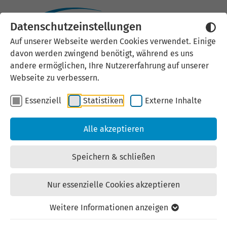
Datenschutzeinstellungen
Externen Inhalt laden
Auf unserer Webseite werden Cookies verwendet. Einige
davon werden zwingend benötigt, während es uns
Wir verwenden auf unserer
andere ermöglichen, Ihre Nutzererfahrung auf unserer
Website externe Inhalte, um Ihnen
Webseite zu verbessern.
zusätzliche Informationen
Essenziell
Statistiken
Externe Inhalte
anzubieten. Einige externe Inhalte
(z.B. Google Maps, Youtube)
Alle akzeptieren
können persönliche Daten (z.B. IP-
Adresse) an Google weiterleiten.
Speichern & schließen
Mit der Bestätigung erklären Sie
sich damit einverstanden.
Nur essenzielle Cookies akzeptieren
Einstellungen anzeigen
Weitere Informationen anzeigen