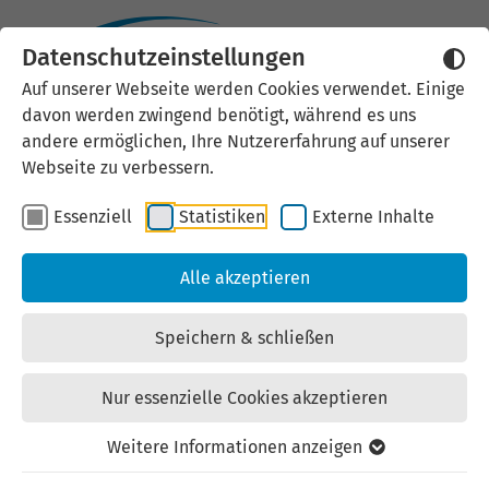
Datenschutzeinstellungen
Externen Inhalt laden
Auf unserer Webseite werden Cookies verwendet. Einige
davon werden zwingend benötigt, während es uns
Wir verwenden auf unserer
andere ermöglichen, Ihre Nutzererfahrung auf unserer
Website externe Inhalte, um Ihnen
Webseite zu verbessern.
zusätzliche Informationen
Essenziell
Statistiken
Externe Inhalte
anzubieten. Einige externe Inhalte
(z.B. Google Maps, Youtube)
Alle akzeptieren
können persönliche Daten (z.B. IP-
Adresse) an Google weiterleiten.
Speichern & schließen
Mit der Bestätigung erklären Sie
sich damit einverstanden.
Nur essenzielle Cookies akzeptieren
Einstellungen anzeigen
Weitere Informationen anzeigen