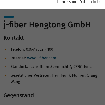
Impressum
|
Datenschutz
j-fiber Hengtong GmbH
Kontakt
Telefon: 03641/352 - 100
Internet:
www.j-fiber.com
Standortanschrift: Im Semmicht 1, 07751 Jena
Gesetzlicher Vertreter: Herr Frank Flohrer, Qiang
Wang
Gegenstand