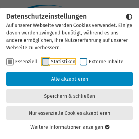
Datenschutzeinstellungen
Externen Inhalt laden
Auf unserer Webseite werden Cookies verwendet. Einige
davon werden zwingend benötigt, während es uns
Wir verwenden auf unserer
andere ermöglichen, Ihre Nutzererfahrung auf unserer
Website externe Inhalte, um Ihnen
Webseite zu verbessern.
zusätzliche Informationen
Essenziell
Statistiken
Externe Inhalte
anzubieten. Einige externe Inhalte
(z.B. Google Maps, Youtube)
Alle akzeptieren
können persönliche Daten (z.B. IP-
Adresse) an Google weiterleiten.
Speichern & schließen
Mit der Bestätigung erklären Sie
sich damit einverstanden.
Nur essenzielle Cookies akzeptieren
Einstellungen anzeigen
Weitere Informationen anzeigen