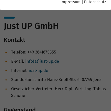
Impressum
|
Datenschutz
Just UP GmbH
Kontakt
Telefon: +49 3641675555
E-Mail:
info(at)just-up.de
Internet:
just-up.de
Standortanschrift: Hans-Knöll-Str. 6, 07745 Jena
Gesetzlicher Vertreter: Herr Dipl.-Wirt.-Ing. Tobias
Schöne
Gegenstand