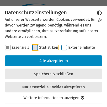
Datenschutzeinstellungen
Externen Inhalt laden
Auf unserer Webseite werden Cookies verwendet. Einige
davon werden zwingend benötigt, während es uns
Wir verwenden auf unserer
andere ermöglichen, Ihre Nutzererfahrung auf unserer
Website externe Inhalte, um Ihnen
Webseite zu verbessern.
zusätzliche Informationen
Essenziell
Statistiken
Externe Inhalte
anzubieten. Einige externe Inhalte
(z.B. Google Maps, Youtube)
Alle akzeptieren
können persönliche Daten (z.B. IP-
Adresse) an Google weiterleiten.
Speichern & schließen
Mit der Bestätigung erklären Sie
sich damit einverstanden.
Nur essenzielle Cookies akzeptieren
Einstellungen anzeigen
Weitere Informationen anzeigen