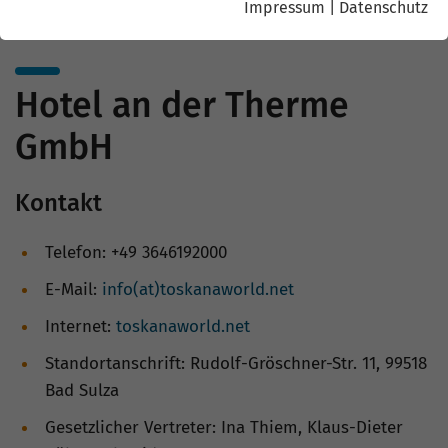
Impressum
|
Datenschutz
Hotel an der Therme
GmbH
Kontakt
Telefon: +49 3646192000
E-Mail:
info(at)toskanaworld.net
Internet:
toskanaworld.net
Standortanschrift: Rudolf-Gröschner-Str. 11, 99518
Bad Sulza
Gesetzlicher Vertreter: Ina Thiem, Klaus-Dieter