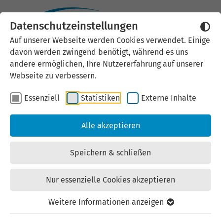
Datenschutzeinstellungen
Externen Inhalt laden
Auf unserer Webseite werden Cookies verwendet. Einige
davon werden zwingend benötigt, während es uns
Wir verwenden auf unserer
andere ermöglichen, Ihre Nutzererfahrung auf unserer
Website externe Inhalte, um Ihnen
Webseite zu verbessern.
zusätzliche Informationen
Essenziell
Statistiken
Externe Inhalte
anzubieten. Einige externe Inhalte
(z.B. Google Maps, Youtube)
Alle akzeptieren
können persönliche Daten (z.B. IP-
Adresse) an Google weiterleiten.
Speichern & schließen
Mit der Bestätigung erklären Sie
sich damit einverstanden.
Nur essenzielle Cookies akzeptieren
Einstellungen anzeigen
Weitere Informationen anzeigen