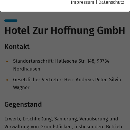
Impressum
|
Datenschutz
Hotel Zur Hoffnung GmbH
Kontakt
Standortanschrift: Hallesche Str. 148, 99734
Nordhausen
Gesetzlicher Vertreter: Herr Andreas Peter, Silvio
Wagner
Gegenstand
Erwerb, Erschließung, Sanierung, Veräußerung und
Verwaltung von Grundstücken, insbesondere Betrieb