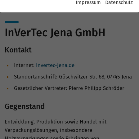
Impressum
|
Datenschutz
InVerTec Jena GmbH
Kontakt
Internet:
invertec-jena.de
Standortanschrift: Göschwitzer Str. 68, 07745 Jena
Gesetzlicher Vertreter: Pierre Philipp Schröder
Gegenstand
Entwicklung, Produktion sowie Handel mit
Verpackungslösungen, insbesondere
Holzverpackungen sowie Erbringen von