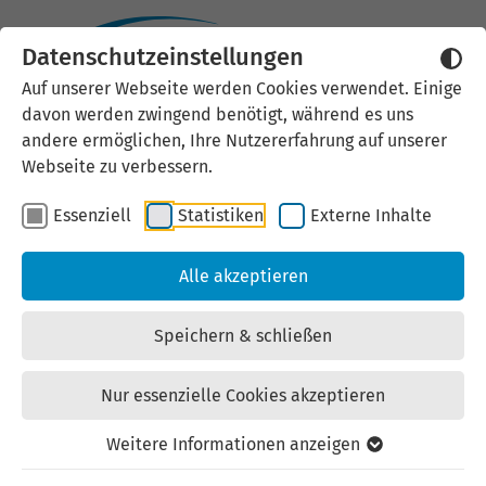
Datenschutzeinstellungen
Externen Inhalt laden
Auf unserer Webseite werden Cookies verwendet. Einige
davon werden zwingend benötigt, während es uns
Wir verwenden auf unserer
andere ermöglichen, Ihre Nutzererfahrung auf unserer
Website externe Inhalte, um Ihnen
Webseite zu verbessern.
zusätzliche Informationen
Essenziell
Statistiken
Externe Inhalte
anzubieten. Einige externe Inhalte
(z.B. Google Maps, Youtube)
Alle akzeptieren
können persönliche Daten (z.B. IP-
Adresse) an Google weiterleiten.
Speichern & schließen
Mit der Bestätigung erklären Sie
sich damit einverstanden.
Nur essenzielle Cookies akzeptieren
Einstellungen anzeigen
Weitere Informationen anzeigen