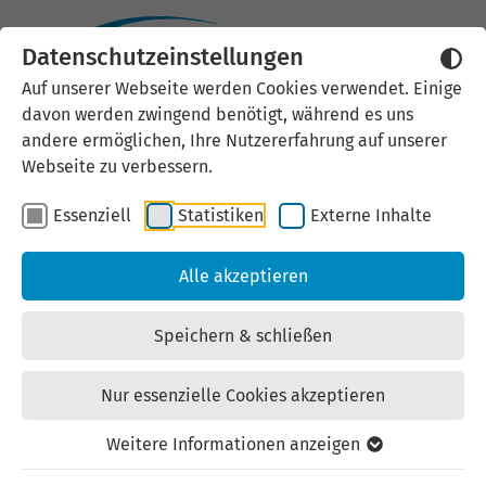
Datenschutzeinstellungen
Externen Inhalt laden
Auf unserer Webseite werden Cookies verwendet. Einige
davon werden zwingend benötigt, während es uns
Wir verwenden auf unserer
andere ermöglichen, Ihre Nutzererfahrung auf unserer
Website externe Inhalte, um Ihnen
Webseite zu verbessern.
zusätzliche Informationen
Essenziell
Statistiken
Externe Inhalte
anzubieten. Einige externe Inhalte
(z.B. Google Maps, Youtube)
Alle akzeptieren
können persönliche Daten (z.B. IP-
Adresse) an Google weiterleiten.
Speichern & schließen
Mit der Bestätigung erklären Sie
sich damit einverstanden.
Nur essenzielle Cookies akzeptieren
Einstellungen anzeigen
Weitere Informationen anzeigen