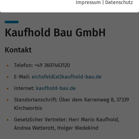
Impressum
|
Datenschutz
Kaufhold Bau GmbH
Kontakt
Telefon: +49 3607463120
E-Mail:
eichsfeld(at)kaufhold-bau.de
Internet:
kaufhold-bau.de
Standortanschrift: Über dem Karrenweg 8, 37339
Kirchworbis
Gesetzlicher Vertreter: Herr Mario Kaufhold,
Andrea Watterott, Holger Wedekind