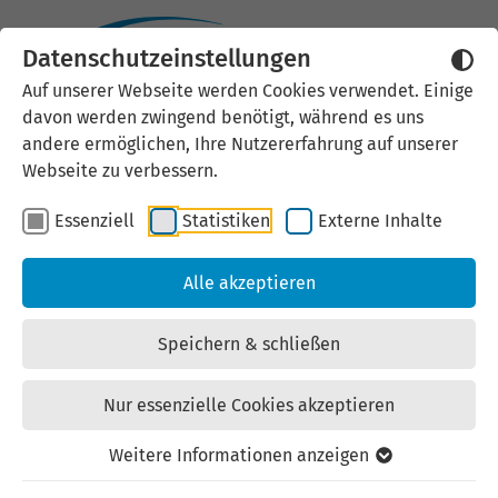
Datenschutzeinstellungen
Externen Inhalt laden
Auf unserer Webseite werden Cookies verwendet. Einige
davon werden zwingend benötigt, während es uns
Wir verwenden auf unserer
andere ermöglichen, Ihre Nutzererfahrung auf unserer
Website externe Inhalte, um Ihnen
Webseite zu verbessern.
zusätzliche Informationen
Essenziell
Statistiken
Externe Inhalte
anzubieten. Einige externe Inhalte
(z.B. Google Maps, Youtube)
Alle akzeptieren
können persönliche Daten (z.B. IP-
Adresse) an Google weiterleiten.
Speichern & schließen
Mit der Bestätigung erklären Sie
sich damit einverstanden.
Nur essenzielle Cookies akzeptieren
Einstellungen anzeigen
Weitere Informationen anzeigen