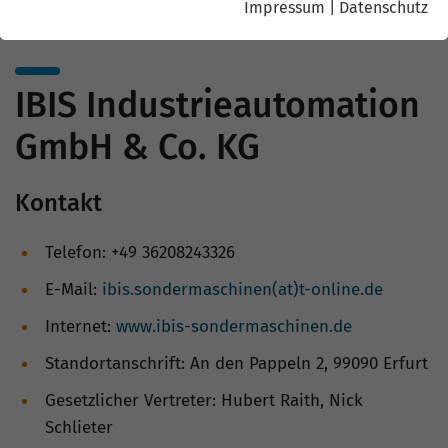
Impressum
|
Datenschutz
IBIS Industrieautomation
GmbH & Co. KG
Kontakt
Telefon: +49 36208243326
E-Mail:
ibis.sondermaschinen(at)t-online.de
Internet:
www.ibis-sondermaschinen.de
Standortanschrift: An den Pappeln 2, 99090 Erfurt
Gesetzlicher Vertreter: Hubert Raith, Nick
Schlieter