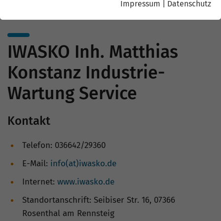
Impressum
|
Datenschutz
IWASKO Inh. Matthias
Konstanz Industrie-
Wartung Service
Kontakt
Telefon: 036642/29360
E-Mail:
info(at)iwasko.de
Internet:
www.iwasko.de
Standortanschrift: Seibiser Str. 16, 07366
Rosenthal am Rennsteig