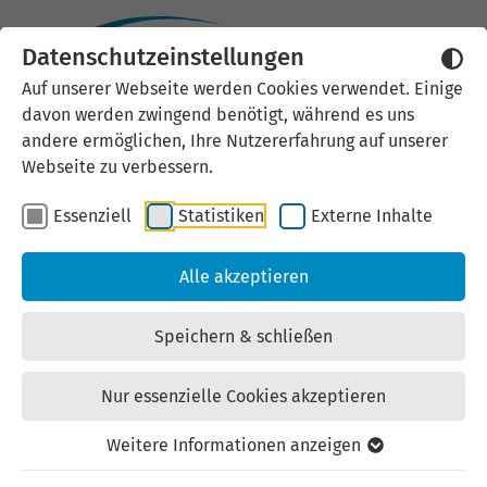
Datenschutzeinstellungen
Externen Inhalt laden
Auf unserer Webseite werden Cookies verwendet. Einige
davon werden zwingend benötigt, während es uns
Wir verwenden auf unserer
andere ermöglichen, Ihre Nutzererfahrung auf unserer
Website externe Inhalte, um Ihnen
Webseite zu verbessern.
zusätzliche Informationen
Essenziell
Statistiken
Externe Inhalte
anzubieten. Einige externe Inhalte
(z.B. Google Maps, Youtube)
Alle akzeptieren
können persönliche Daten (z.B. IP-
Adresse) an Google weiterleiten.
Speichern & schließen
Mit der Bestätigung erklären Sie
sich damit einverstanden.
Nur essenzielle Cookies akzeptieren
Einstellungen anzeigen
Weitere Informationen anzeigen