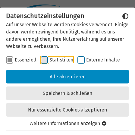
Datenschutzeinstellungen
Externen Inhalt laden
Auf unserer Webseite werden Cookies verwendet. Einige
davon werden zwingend benötigt, während es uns
Wir verwenden auf unserer
andere ermöglichen, Ihre Nutzererfahrung auf unserer
Website externe Inhalte, um Ihnen
Webseite zu verbessern.
zusätzliche Informationen
Essenziell
Statistiken
Externe Inhalte
anzubieten. Einige externe Inhalte
(z.B. Google Maps, Youtube)
Alle akzeptieren
können persönliche Daten (z.B. IP-
Adresse) an Google weiterleiten.
Speichern & schließen
Mit der Bestätigung erklären Sie
sich damit einverstanden.
Nur essenzielle Cookies akzeptieren
Einstellungen anzeigen
Weitere Informationen anzeigen