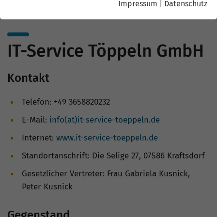
Impressum
|
Datenschutz
IT-Service Töppeln GmbH
Kontakt
Telefon: +49 3658820232
E-Mail:
info(at)it-service-toeppeln.de
Internet:
www.it-service-toeppeln.de
Standortanschrift: Die Selige 27, 07586 Kraftsdorf
Gesetzlicher Vertreter: Frau Gabriela Kusnick,
Peter Kusnick
Gegenstand