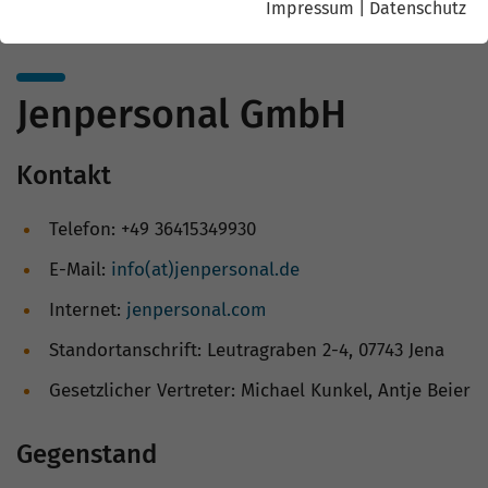
Impressum
|
Datenschutz
Jenpersonal GmbH
Kontakt
Telefon: +49 36415349930
E-Mail:
info(at)jenpersonal.de
Internet:
jenpersonal.com
Standortanschrift: Leutragraben 2-4, 07743 Jena
Gesetzlicher Vertreter: Michael Kunkel, Antje Beier
Gegenstand