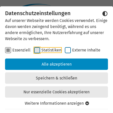
Datenschutzeinstellungen
Externen Inhalt laden
Auf unserer Webseite werden Cookies verwendet. Einige
davon werden zwingend benötigt, während es uns
Wir verwenden auf unserer
andere ermöglichen, Ihre Nutzererfahrung auf unserer
Website externe Inhalte, um Ihnen
Webseite zu verbessern.
zusätzliche Informationen
Essenziell
Statistiken
Externe Inhalte
anzubieten. Einige externe Inhalte
(z.B. Google Maps, Youtube)
Alle akzeptieren
können persönliche Daten (z.B. IP-
Adresse) an Google weiterleiten.
Speichern & schließen
Mit der Bestätigung erklären Sie
sich damit einverstanden.
Nur essenzielle Cookies akzeptieren
Einstellungen anzeigen
Weitere Informationen anzeigen