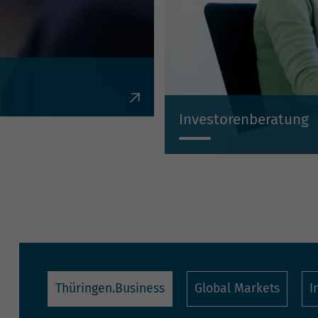
en, Krediten,
Investorenberatung
Individuell, kompetent, un
Thüringen.Business
Global Markets
I