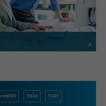
bürokratisch und flexibel.
nnoNEWS
ThEGA
ThAFF