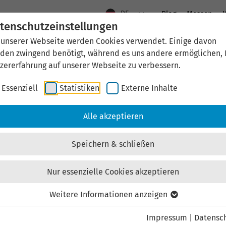
DE
Blog
Messen
K
tenschutzeinstellungen
 unserer Webseite werden Cookies verwendet. Einige davon
Aktuelles
Standort Thüringen
Wirtschaftsfö
den zwingend benötigt, während es uns andere ermöglichen, 
zererfahrung auf unserer Webseite zu verbessern.
Essenziell
Statistiken
Externe Inhalte
aftsförderung
Investieren & Ansiedeln
Unternehmen & Technolo
Alle akzeptieren
Speichern & schließen
Nur essenzielle Cookies akzeptieren
Externen Inhalt laden
Weitere Informationen anzeigen
Impressum
|
Datensc
ebsite externe Inhalte, um Ihnen zusätzliche Informatione