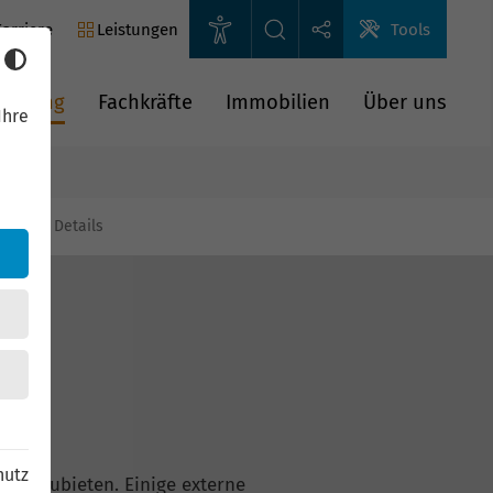
arriere
Leistungen
Tools
rderung
Fachkräfte
Immobilien
Über uns
Ihre
gien
Details
hutz
n anzubieten. Einige externe