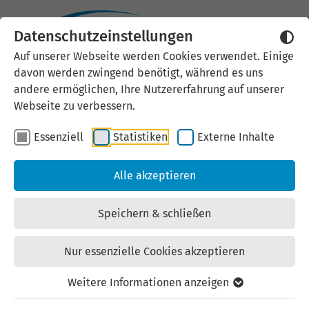
Datenschutzeinstellungen
Externen Inhalt laden
Auf unserer Webseite werden Cookies verwendet. Einige
davon werden zwingend benötigt, während es uns
Wir verwenden auf unserer
andere ermöglichen, Ihre Nutzererfahrung auf unserer
Website externe Inhalte, um Ihnen
Webseite zu verbessern.
zusätzliche Informationen
Essenziell
Statistiken
Externe Inhalte
anzubieten. Einige externe Inhalte
(z.B. Google Maps, Youtube)
Alle akzeptieren
können persönliche Daten (z.B. IP-
Adresse) an Google weiterleiten.
Speichern & schließen
Mit der Bestätigung erklären Sie
sich damit einverstanden.
Nur essenzielle Cookies akzeptieren
Einstellungen anzeigen
Weitere Informationen anzeigen