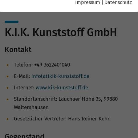
Impressum
|
Datenschutz
K.I.K. Kunststoff GmbH
Kontakt
Telefon: +49 3622401040
E-Mail:
info(at)kik-kunststoff.de
Internet:
www.kik-kunststoff.de
Standortanschrift: Lauchaer Höhe 35, 99880
Waltershausen
Gesetzlicher Vertreter: Hans Reiner Kehr
Gegenstand