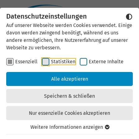
Datenschutzeinstellungen
Externen Inhalt laden
Auf unserer Webseite werden Cookies verwendet. Einige
davon werden zwingend benötigt, während es uns
Wir verwenden auf unserer
andere ermöglichen, Ihre Nutzererfahrung auf unserer
Website externe Inhalte, um Ihnen
Webseite zu verbessern.
zusätzliche Informationen
Essenziell
Statistiken
Externe Inhalte
anzubieten. Einige externe Inhalte
(z.B. Google Maps, Youtube)
Alle akzeptieren
können persönliche Daten (z.B. IP-
Adresse) an Google weiterleiten.
Speichern & schließen
Mit der Bestätigung erklären Sie
sich damit einverstanden.
Nur essenzielle Cookies akzeptieren
Einstellungen anzeigen
Weitere Informationen anzeigen