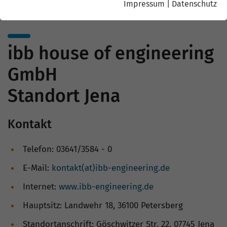
Impressum
|
Datenschutz
ibb house of engineering
GmbH
Standort Jena
Kontakt
Telefon: 03641/3584 - 0
E-Mail:
kontakt(at)ibb-engineering.de
Internet:
www.ibb-engineering.de
Hauptsitz: Landwehr 18, 36100 Petersberg
Standortanschrift: Göschwitzer Str. 22, 07745 Jena