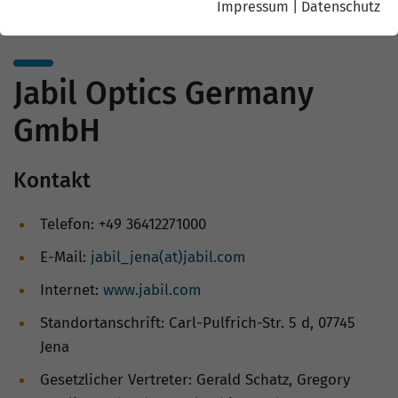
Impressum
|
Datenschutz
Jabil Optics Germany
GmbH
Kontakt
Telefon: +49 36412271000
E-Mail:
jabil_jena(at)jabil.com
Internet:
www.jabil.com
Standortanschrift: Carl-Pulfrich-Str. 5 d, 07745
Jena
Gesetzlicher Vertreter: Gerald Schatz, Gregory