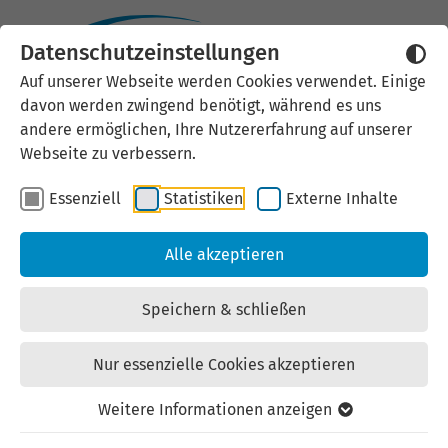
Datenschutzeinstellungen
Externen Inhalt laden
Auf unserer Webseite werden Cookies verwendet. Einige
davon werden zwingend benötigt, während es uns
Wir verwenden auf unserer
andere ermöglichen, Ihre Nutzererfahrung auf unserer
Website externe Inhalte, um Ihnen
Webseite zu verbessern.
zusätzliche Informationen
Essenziell
Statistiken
Externe Inhalte
anzubieten. Einige externe Inhalte
(z.B. Google Maps, Youtube)
Alle akzeptieren
können persönliche Daten (z.B. IP-
Adresse) an Google weiterleiten.
Speichern & schließen
Mit der Bestätigung erklären Sie
sich damit einverstanden.
Nur essenzielle Cookies akzeptieren
Einstellungen anzeigen
Weitere Informationen anzeigen