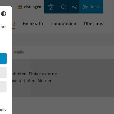
arriere
Leistungen
Tools
rderung
Fachkräfte
Immobilien
Über uns
Ihre
gien
Details
n anzubieten. Einige externe
oogle weiterleiten. Mit der
hutz