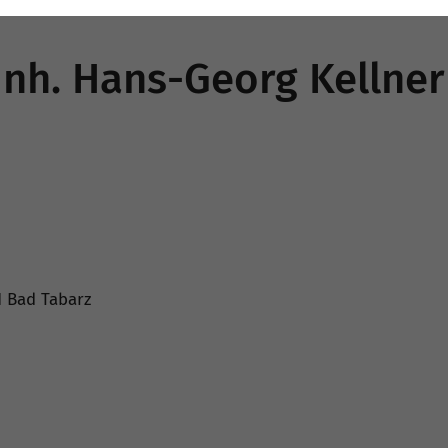
 Inh. Hans-Georg Kellner
1 Bad Tabarz