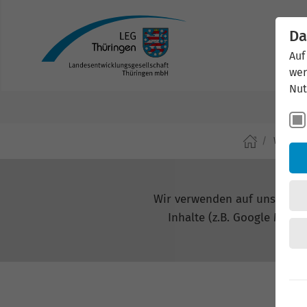
Da
Auf
wer
Nut
Wirtsch
Wir verwenden auf unserer W
Inhalte (z.B. Google Maps,