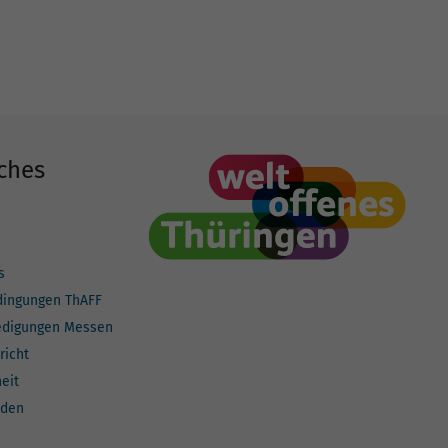
ches
s
dingungen ThAFF
edigungen Messen
richt
heit
lden