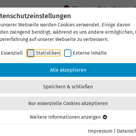
DE
Blog
Messen
K
tenschutzeinstellungen
 unserer Webseite werden Cookies verwendet. Einige davon
Aktuelles
Standort Thüringen
Wirtschaftsfö
den zwingend benötigt, während es uns andere ermöglichen, 
zererfahrung auf unserer Webseite zu verbessern.
Essenziell
Statistiken
Externe Inhalte
aftsförderung
Investieren & Ansiedeln
Unternehmen & Technolo
Alle akzeptieren
Externen Inhalt laden
Speichern & schließen
ebsite externe Inhalte, um Ihnen zusätzliche Informatione
 Youtube) können persönliche Daten (z.B. IP-Adresse) an G
Nur essenzielle Cookies akzeptieren
Bestätigung erklären Sie sich damit einverstanden.
Weitere Informationen anzeigen
Einstellungen anzeigen
Impressum
|
Datensc