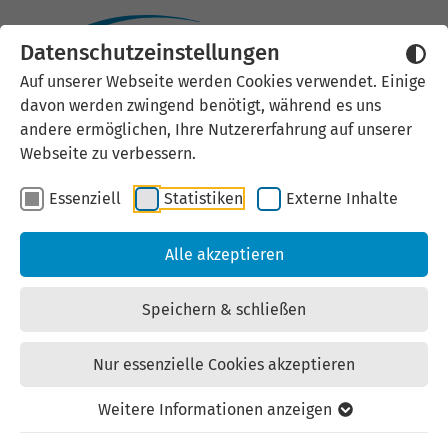
Datenschutzeinstellungen
Externen Inhalt laden
Auf unserer Webseite werden Cookies verwendet. Einige
davon werden zwingend benötigt, während es uns
Wir verwenden auf unserer
andere ermöglichen, Ihre Nutzererfahrung auf unserer
Website externe Inhalte, um Ihnen
Webseite zu verbessern.
zusätzliche Informationen
Essenziell
Statistiken
Externe Inhalte
anzubieten. Einige externe Inhalte
(z.B. Google Maps, Youtube)
Alle akzeptieren
können persönliche Daten (z.B. IP-
Adresse) an Google weiterleiten.
Speichern & schließen
Mit der Bestätigung erklären Sie
sich damit einverstanden.
Nur essenzielle Cookies akzeptieren
Einstellungen anzeigen
Weitere Informationen anzeigen