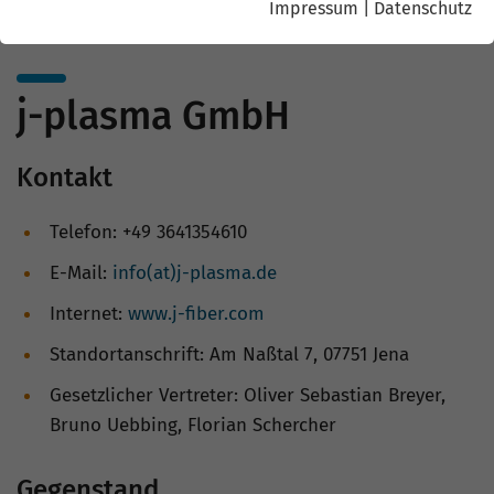
Impressum
|
Datenschutz
j-plasma GmbH
Kontakt
Telefon: +49 3641354610
E-Mail:
info(at)j-plasma.de
Internet:
www.j-fiber.com
Standortanschrift: Am Naßtal 7, 07751 Jena
Gesetzlicher Vertreter: Oliver Sebastian Breyer,
Bruno Uebbing, Florian Schercher
Gegenstand