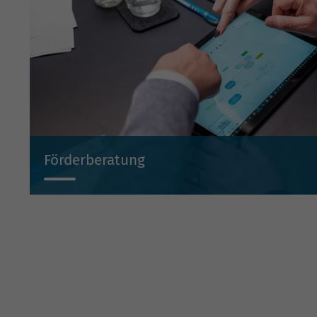
Förderberatung
Wir beraten Sie projektbezogen zu Investitionsbeihilf
Beteiligungen und Bürgschaften.