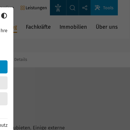
arriere
Leistungen
Tools
rderung
Fachkräfte
Immobilien
Über uns
Ihre
gien
Details
hutz
n anzubieten. Einige externe