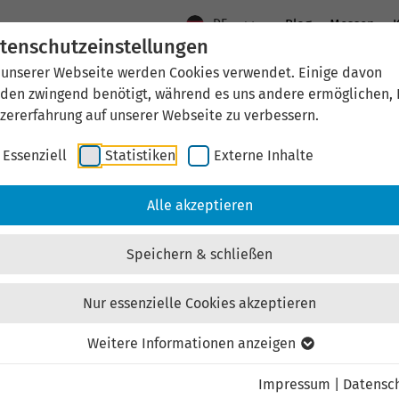
DE
Blog
Messen
K
tenschutzeinstellungen
 unserer Webseite werden Cookies verwendet. Einige davon
Aktuelles
Standort Thüringen
Wirtschaftsfö
den zwingend benötigt, während es uns andere ermöglichen, 
zererfahrung auf unserer Webseite zu verbessern.
Essenziell
Statistiken
Externe Inhalte
aftsförderung
Investieren & Ansiedeln
Unternehmen & Technolo
Alle akzeptieren
Speichern & schließen
Nur essenzielle Cookies akzeptieren
Externen Inhalt laden
Weitere Informationen anzeigen
Impressum
|
Datensc
ebsite externe Inhalte, um Ihnen zusätzliche Informatione