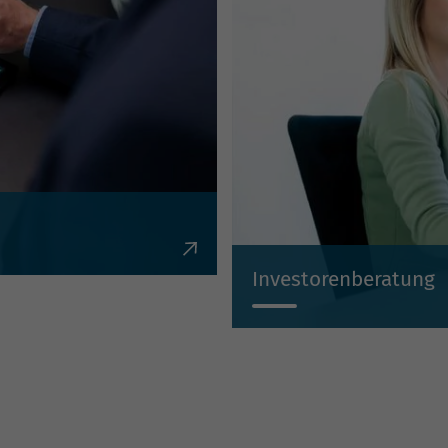
en, Krediten,
Investorenberatung
Individuell, kompetent, un