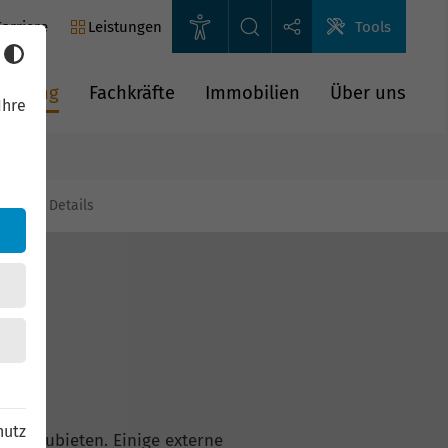
arriere
Leistungen
Tools
rderung
Fachkräfte
Immobilien
Über uns
Ihre
gien
Details
hutz
n anzubieten. Einige externe