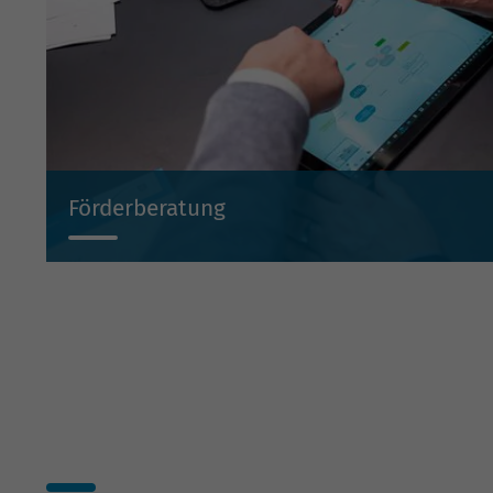
Förderberatung
Wir beraten Sie projektbezogen zu Investitionsbeihilf
Beteiligungen und Bürgschaften.