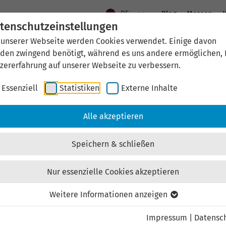
DE
Blog
Messen
K
tenschutzeinstellungen
 unserer Webseite werden Cookies verwendet. Einige davon
Aktuelles
Standort Thüringen
Wirtschaftsfö
den zwingend benötigt, während es uns andere ermöglichen, 
zererfahrung auf unserer Webseite zu verbessern.
Essenziell
Statistiken
Externe Inhalte
aftsförderung
Investieren & Ansiedeln
Unternehmen & Technolo
Alle akzeptieren
Speichern & schließen
Nur essenzielle Cookies akzeptieren
Externen Inhalt laden
Weitere Informationen anzeigen
Impressum
|
Datensc
ebsite externe Inhalte, um Ihnen zusätzliche Informatione