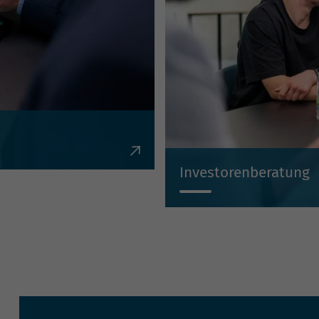
en, Krediten,
Investorenberatung
Individuell, kompetent, un