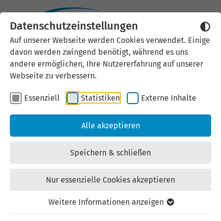
Datenschutzeinstellungen
Externen Inhalt laden
Auf unserer Webseite werden Cookies verwendet. Einige
davon werden zwingend benötigt, während es uns
Wir verwenden auf unserer
andere ermöglichen, Ihre Nutzererfahrung auf unserer
Website externe Inhalte, um Ihnen
Webseite zu verbessern.
zusätzliche Informationen
Essenziell
Statistiken
Externe Inhalte
anzubieten. Einige externe Inhalte
(z.B. Google Maps, Youtube)
Alle akzeptieren
können persönliche Daten (z.B. IP-
Adresse) an Google weiterleiten.
Speichern & schließen
Mit der Bestätigung erklären Sie
sich damit einverstanden.
Nur essenzielle Cookies akzeptieren
Einstellungen anzeigen
Weitere Informationen anzeigen