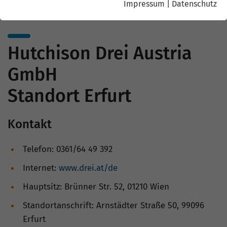
Impressum
|
Datenschutz
Hutchison Drei Austria
GmbH
Standort Erfurt
Kontakt
Telefon: 0361/64 49 392
Internet:
www.drei.at/de
Hauptsitz: Brünner Str. 52, 01210 Wien
Standortanschrift: Arnstädter Straße 50, 99096
Erfurt