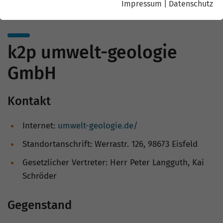
Impressum
|
Datenschutz
k2p umwelt-geologie
GmbH
Kontakt
Internet:
umwelt-geologie.de/
Standortanschrift: Werrastr. 126, 98673 Eisfeld
Gesetzlicher Vertreter: Herr Peter Langguth, Kai
Schröder
Gegenstand