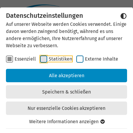
Datenschutzeinstellungen
Externen Inhalt laden
Auf unserer Webseite werden Cookies verwendet. Einige
davon werden zwingend benötigt, während es uns
Wir verwenden auf unserer
andere ermöglichen, Ihre Nutzererfahrung auf unserer
Website externe Inhalte, um Ihnen
Webseite zu verbessern.
zusätzliche Informationen
Essenziell
Statistiken
Externe Inhalte
anzubieten. Einige externe Inhalte
(z.B. Google Maps, Youtube)
Alle akzeptieren
können persönliche Daten (z.B. IP-
Adresse) an Google weiterleiten.
Speichern & schließen
Mit der Bestätigung erklären Sie
sich damit einverstanden.
Nur essenzielle Cookies akzeptieren
Einstellungen anzeigen
Weitere Informationen anzeigen