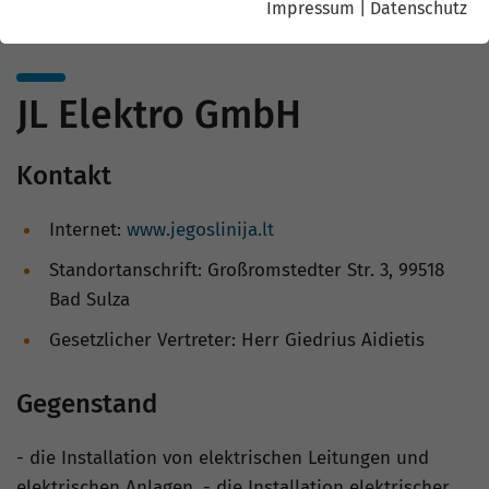
Impressum
|
Datenschutz
JL Elektro GmbH
Kontakt
Internet:
www.jegoslinija.lt
Standortanschrift: Großromstedter Str. 3, 99518
Bad Sulza
Gesetzlicher Vertreter: Herr Giedrius Aidietis
Gegenstand
- die Installation von elektrischen Leitungen und
elektrischen Anlagen, - die Installation elektrischer