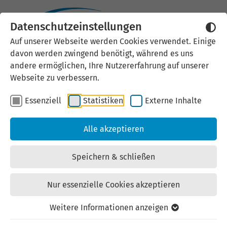
Datenschutzeinstellungen
Externen Inhalt laden
Auf unserer Webseite werden Cookies verwendet. Einige
davon werden zwingend benötigt, während es uns
Wir verwenden auf unserer
andere ermöglichen, Ihre Nutzererfahrung auf unserer
Website externe Inhalte, um Ihnen
Webseite zu verbessern.
zusätzliche Informationen
Essenziell
Statistiken
Externe Inhalte
anzubieten. Einige externe Inhalte
(z.B. Google Maps, Youtube)
Alle akzeptieren
können persönliche Daten (z.B. IP-
Adresse) an Google weiterleiten.
Speichern & schließen
Mit der Bestätigung erklären Sie
sich damit einverstanden.
Nur essenzielle Cookies akzeptieren
Einstellungen anzeigen
Weitere Informationen anzeigen