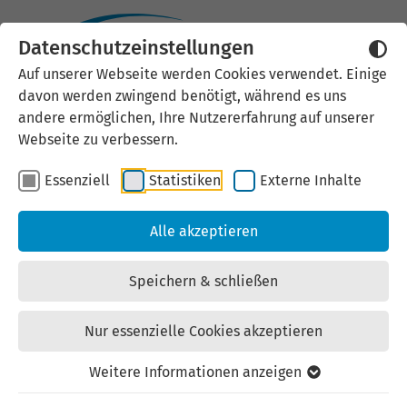
Datenschutzeinstellungen
Externen Inhalt laden
Auf unserer Webseite werden Cookies verwendet. Einige
davon werden zwingend benötigt, während es uns
Wir verwenden auf unserer
andere ermöglichen, Ihre Nutzererfahrung auf unserer
Website externe Inhalte, um Ihnen
Webseite zu verbessern.
zusätzliche Informationen
Essenziell
Statistiken
Externe Inhalte
anzubieten. Einige externe Inhalte
(z.B. Google Maps, Youtube)
Alle akzeptieren
können persönliche Daten (z.B. IP-
Adresse) an Google weiterleiten.
Speichern & schließen
Mit der Bestätigung erklären Sie
sich damit einverstanden.
Nur essenzielle Cookies akzeptieren
Einstellungen anzeigen
Weitere Informationen anzeigen