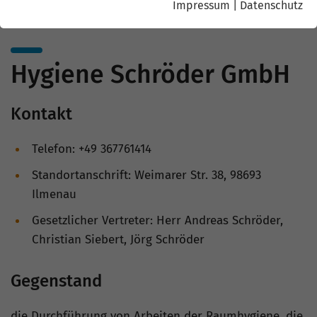
Impressum
|
Datenschutz
Hygiene Schröder GmbH
Kontakt
Telefon: +49 367761414
Standortanschrift: Weimarer Str. 38, 98693
Ilmenau
Gesetzlicher Vertreter: Herr Andreas Schröder,
Christian Siebert, Jörg Schröder
Gegenstand
die Durchführung von Arbeiten der Raumhygiene, die