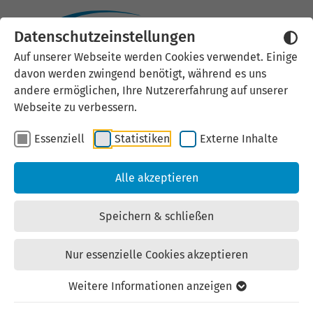
Datenschutzeinstellungen
Externen Inhalt laden
Auf unserer Webseite werden Cookies verwendet. Einige
davon werden zwingend benötigt, während es uns
Wir verwenden auf unserer
andere ermöglichen, Ihre Nutzererfahrung auf unserer
Website externe Inhalte, um Ihnen
Webseite zu verbessern.
zusätzliche Informationen
Essenziell
Statistiken
Externe Inhalte
anzubieten. Einige externe Inhalte
(z.B. Google Maps, Youtube)
Alle akzeptieren
können persönliche Daten (z.B. IP-
Adresse) an Google weiterleiten.
Speichern & schließen
Mit der Bestätigung erklären Sie
sich damit einverstanden.
Nur essenzielle Cookies akzeptieren
Einstellungen anzeigen
Weitere Informationen anzeigen