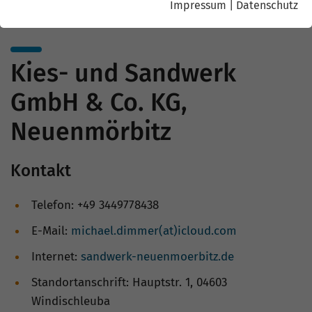
Impressum
|
Datenschutz
Kies- und Sandwerk
GmbH & Co. KG,
Neuenmörbitz
Kontakt
Telefon: +49 3449778438
E-Mail:
michael.dimmer(at)icloud.com
Internet:
sandwerk-neuenmoerbitz.de
Standortanschrift: Hauptstr. 1, 04603
Windischleuba