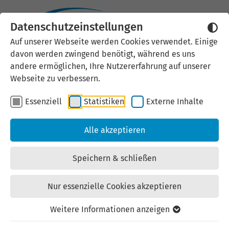
Datenschutzeinstellungen
Externen Inhalt laden
Auf unserer Webseite werden Cookies verwendet. Einige
davon werden zwingend benötigt, während es uns
Wir verwenden auf unserer
andere ermöglichen, Ihre Nutzererfahrung auf unserer
Website externe Inhalte, um Ihnen
Webseite zu verbessern.
zusätzliche Informationen
Essenziell
Statistiken
Externe Inhalte
anzubieten. Einige externe Inhalte
(z.B. Google Maps, Youtube)
Alle akzeptieren
können persönliche Daten (z.B. IP-
Adresse) an Google weiterleiten.
Speichern & schließen
Mit der Bestätigung erklären Sie
sich damit einverstanden.
Nur essenzielle Cookies akzeptieren
Einstellungen anzeigen
Weitere Informationen anzeigen