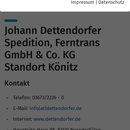
Impressum
|
Datenschutz
Johann Dettendorfer
Spedition, Ferntrans
GmbH & Co. KG
Standort Könitz
Kontakt
Telefon: 03673/2226 - 0
E-Mail:
info(at)dettendorfer.de
Internet:
www.dettendorfer.de
Hauptsitz: Haus 98, 83131 Nussdorf/Inn