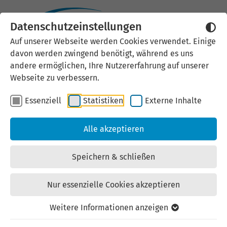
Datenschutzeinstellungen
Externen Inhalt laden
Auf unserer Webseite werden Cookies verwendet. Einige
davon werden zwingend benötigt, während es uns
Wir verwenden auf unserer
andere ermöglichen, Ihre Nutzererfahrung auf unserer
Website externe Inhalte, um Ihnen
Webseite zu verbessern.
zusätzliche Informationen
Essenziell
Statistiken
Externe Inhalte
anzubieten. Einige externe Inhalte
(z.B. Google Maps, Youtube)
Alle akzeptieren
können persönliche Daten (z.B. IP-
Adresse) an Google weiterleiten.
Speichern & schließen
Mit der Bestätigung erklären Sie
sich damit einverstanden.
Nur essenzielle Cookies akzeptieren
Einstellungen anzeigen
Weitere Informationen anzeigen