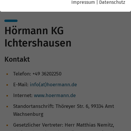
Impressum
|
Datenschutz
Hörmann KG
Ichtershausen
Kontakt
Telefon: +49 36202250
E-Mail:
info(at)hoermann.de
Internet:
www.hoermann.de
Standortanschrift: Thöreyer Str. 6, 99334 Amt
Wachsenburg
Gesetzlicher Vertreter: Herr Matthias Nemitz,