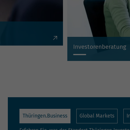
en, Krediten,
Investorenberatung
Individuell, kompetent, un
Thüringen.Business
Global Markets
I