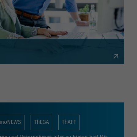
bürokratisch und flexibel.
nnoNEWS
ThEGA
ThAFF