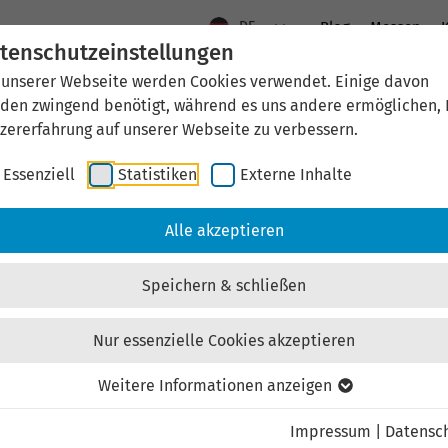
DE
Blog
Messen
K
tenschutzeinstellungen
 unserer Webseite werden Cookies verwendet. Einige davon
Aktuelles
Standort Thüringen
Wirtschaftsfö
den zwingend benötigt, während es uns andere ermöglichen, 
zererfahrung auf unserer Webseite zu verbessern.
Essenziell
Statistiken
Externe Inhalte
aftsförderung
Investieren & Ansiedeln
Unternehmen & Technolo
Alle akzeptieren
Speichern & schließen
Nur essenzielle Cookies akzeptieren
Externen Inhalt laden
Weitere Informationen anzeigen
Impressum
|
Datensc
ebsite externe Inhalte, um Ihnen zusätzliche Informatione