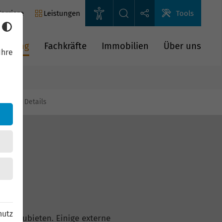
arriere
Leistungen
Tools
rderung
Fachkräfte
Immobilien
Über uns
Ihre
gien
Details
hutz
n anzubieten. Einige externe