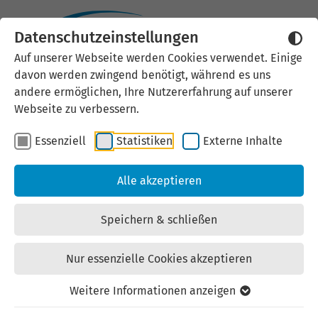
Datenschutzeinstellungen
Externen Inhalt laden
Auf unserer Webseite werden Cookies verwendet. Einige
davon werden zwingend benötigt, während es uns
Wir verwenden auf unserer
andere ermöglichen, Ihre Nutzererfahrung auf unserer
Website externe Inhalte, um Ihnen
Webseite zu verbessern.
zusätzliche Informationen
Essenziell
Statistiken
Externe Inhalte
anzubieten. Einige externe Inhalte
(z.B. Google Maps, Youtube)
Alle akzeptieren
können persönliche Daten (z.B. IP-
Adresse) an Google weiterleiten.
Speichern & schließen
Mit der Bestätigung erklären Sie
sich damit einverstanden.
Nur essenzielle Cookies akzeptieren
Einstellungen anzeigen
Weitere Informationen anzeigen