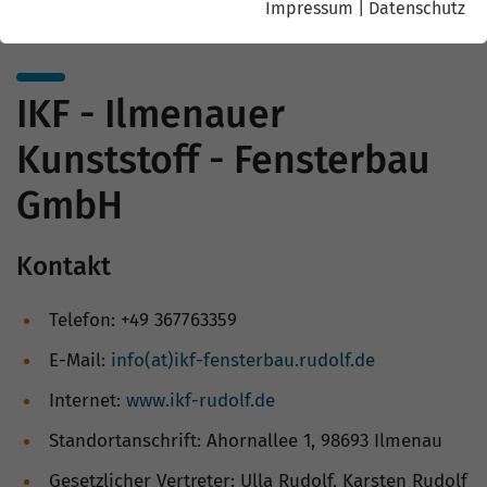
Impressum
|
Datenschutz
IKF - Ilmenauer
Kunststoff - Fensterbau
GmbH
Kontakt
Telefon: +49 367763359
E-Mail:
info(at)ikf-fensterbau.rudolf.de
Internet:
www.ikf-rudolf.de
Standortanschrift: Ahornallee 1, 98693 Ilmenau
Gesetzlicher Vertreter: Ulla Rudolf, Karsten Rudolf