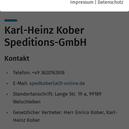
Impressum
|
Datenschutz
Karl-Heinz Kober
Speditions-GmbH
Kontakt
Telefon: +49 3620162618
E-Mail:
spedkober(at)t-online.de
Standortanschrift: Lange Str. 19 a, 99189
Walschleben
Gesetzlicher Vertreter: Herr Enrico Kober, Karl-
Heinz Kober