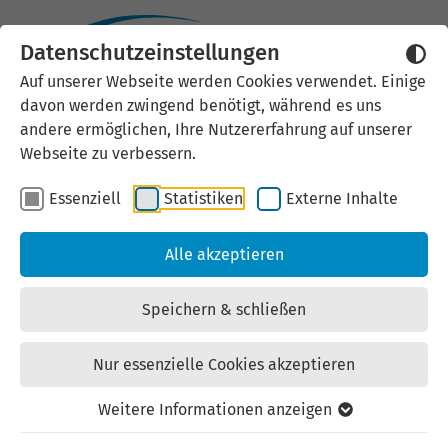
Datenschutzeinstellungen
Externen Inhalt laden
Auf unserer Webseite werden Cookies verwendet. Einige
davon werden zwingend benötigt, während es uns
Wir verwenden auf unserer
andere ermöglichen, Ihre Nutzererfahrung auf unserer
Website externe Inhalte, um Ihnen
Webseite zu verbessern.
zusätzliche Informationen
Essenziell
Statistiken
Externe Inhalte
anzubieten. Einige externe Inhalte
(z.B. Google Maps, Youtube)
Alle akzeptieren
können persönliche Daten (z.B. IP-
Adresse) an Google weiterleiten.
Speichern & schließen
Mit der Bestätigung erklären Sie
sich damit einverstanden.
Nur essenzielle Cookies akzeptieren
Einstellungen anzeigen
Weitere Informationen anzeigen