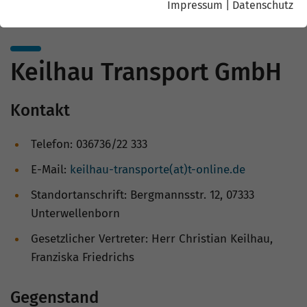
Impressum
|
Datenschutz
Keilhau Transport GmbH
Kontakt
Telefon: 036736/22 333
E-Mail:
keilhau-transporte(at)t-online.de
Standortanschrift: Bergmannsstr. 12, 07333
Unterwellenborn
Gesetzlicher Vertreter: Herr Christian Keilhau,
Franziska Friedrichs
Gegenstand