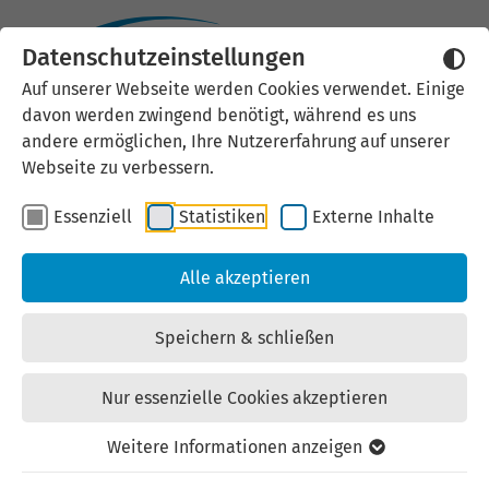
Datenschutzeinstellungen
Externen Inhalt laden
Auf unserer Webseite werden Cookies verwendet. Einige
davon werden zwingend benötigt, während es uns
Wir verwenden auf unserer
andere ermöglichen, Ihre Nutzererfahrung auf unserer
Website externe Inhalte, um Ihnen
Webseite zu verbessern.
zusätzliche Informationen
Essenziell
Statistiken
Externe Inhalte
anzubieten. Einige externe Inhalte
(z.B. Google Maps, Youtube)
Alle akzeptieren
können persönliche Daten (z.B. IP-
Adresse) an Google weiterleiten.
Speichern & schließen
Mit der Bestätigung erklären Sie
sich damit einverstanden.
Nur essenzielle Cookies akzeptieren
Einstellungen anzeigen
Weitere Informationen anzeigen