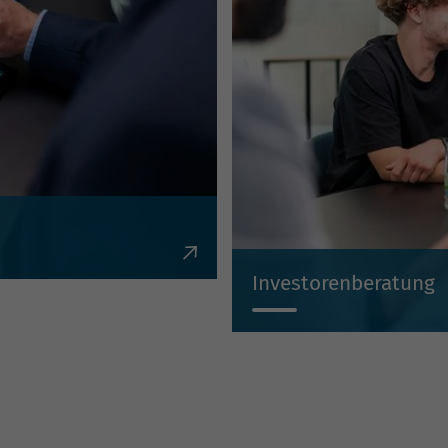
en, Krediten,
Investorenberatung
Individuell, kompetent, un