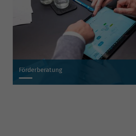
Förderberatung
Wir beraten Sie projektbezogen zu Investitionsbeihilf
Beteiligungen und Bürgschaften.