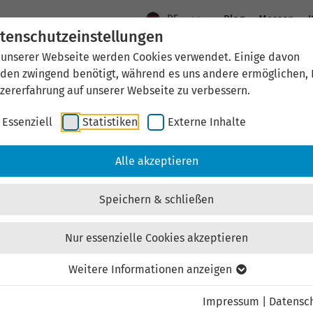
DE
Blog
Messen
K
tenschutzeinstellungen
 unserer Webseite werden Cookies verwendet. Einige davon
Aktuelles
Standort Thüringen
Wirtschaftsfö
den zwingend benötigt, während es uns andere ermöglichen, 
zererfahrung auf unserer Webseite zu verbessern.
Essenziell
Statistiken
Externe Inhalte
aftsförderung
Investieren & Ansiedeln
Unternehmen & Technolo
Alle akzeptieren
Speichern & schließen
Nur essenzielle Cookies akzeptieren
Externen Inhalt laden
Weitere Informationen anzeigen
Impressum
|
Datensc
ebsite externe Inhalte, um Ihnen zusätzliche Informatione