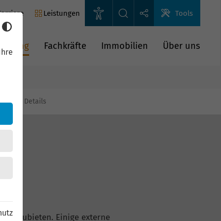
arriere
Leistungen
Tools
rderung
Fachkräfte
Immobilien
Über uns
Ihre
gien
Details
hutz
n anzubieten. Einige externe