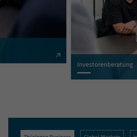
en, Krediten,
Investorenberatung
Individuell, kompetent, un