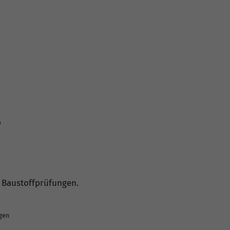
b
 Baustoffprüfungen.
ngen