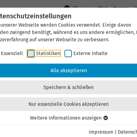
DE
Blog
Messen
K
tenschutzeinstellungen
 unserer Webseite werden Cookies verwendet. Einige davon
Aktuelles
Standort Thüringen
Wirtschaftsfö
den zwingend benötigt, während es uns andere ermöglichen, 
zererfahrung auf unserer Webseite zu verbessern.
Essenziell
Statistiken
Externe Inhalte
aftsförderung
Investieren & Ansiedeln
Unternehmen & Technolo
Alle akzeptieren
Speichern & schließen
Nur essenzielle Cookies akzeptieren
Externen Inhalt laden
Weitere Informationen anzeigen
Impressum
|
Datensc
ebsite externe Inhalte, um Ihnen zusätzliche Informatione