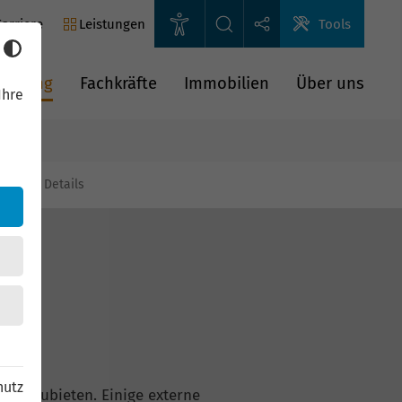
arriere
Leistungen
Tools
rderung
Fachkräfte
Immobilien
Über uns
Ihre
gien
Details
hutz
n anzubieten. Einige externe