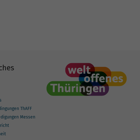
ches
s
dingungen ThAFF
edigungen Messen
richt
heit