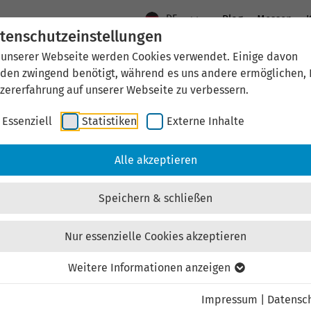
DE
Blog
Messen
K
tenschutzeinstellungen
 unserer Webseite werden Cookies verwendet. Einige davon
Aktuelles
Standort Thüringen
Wirtschaftsfö
den zwingend benötigt, während es uns andere ermöglichen, 
zererfahrung auf unserer Webseite zu verbessern.
Essenziell
Statistiken
Externe Inhalte
aftsförderung
Investieren & Ansiedeln
Unternehmen & Technolo
Alle akzeptieren
Speichern & schließen
Nur essenzielle Cookies akzeptieren
Externen Inhalt laden
Weitere Informationen anzeigen
Impressum
|
Datensc
ebsite externe Inhalte, um Ihnen zusätzliche Informatione