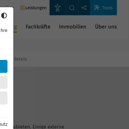
arriere
Leistungen
Tools
rderung
Fachkräfte
Immobilien
Über uns
Ihre
gien
Details
hutz
n anzubieten. Einige externe