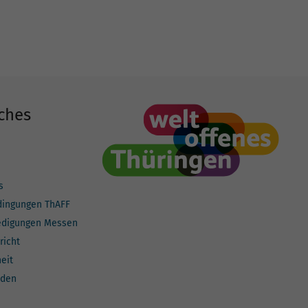
ches
s
dingungen ThAFF
edigungen Messen
richt
heit
lden