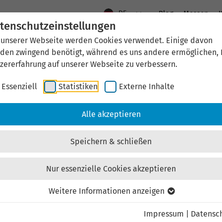
DE
Blog
Messen
K
tenschutzeinstellungen
 unserer Webseite werden Cookies verwendet. Einige davon
Aktuelles
Standort Thüringen
Wirtschaftsfö
den zwingend benötigt, während es uns andere ermöglichen, 
zererfahrung auf unserer Webseite zu verbessern.
Essenziell
Statistiken
Externe Inhalte
aftsförderung
Investieren & Ansiedeln
Unternehmen & Technolo
Alle akzeptieren
Speichern & schließen
Nur essenzielle Cookies akzeptieren
Externen Inhalt laden
Weitere Informationen anzeigen
Impressum
|
Datensc
ebsite externe Inhalte, um Ihnen zusätzliche Informatione