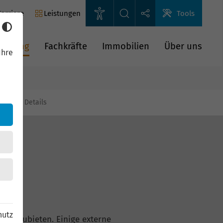
arriere
Leistungen
Tools
rderung
Fachkräfte
Immobilien
Über uns
Ihre
gien
Details
hutz
n anzubieten. Einige externe