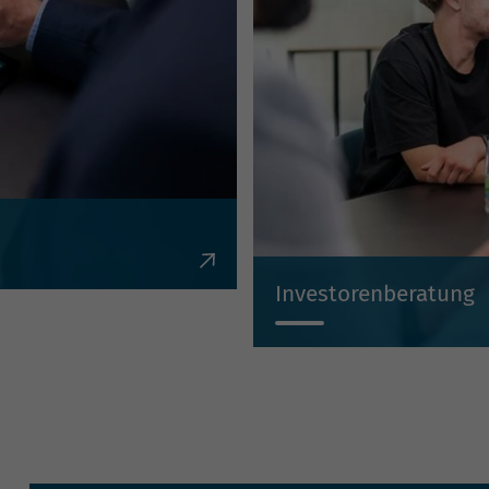
en, Krediten,
Investorenberatung
Individuell, kompetent, un