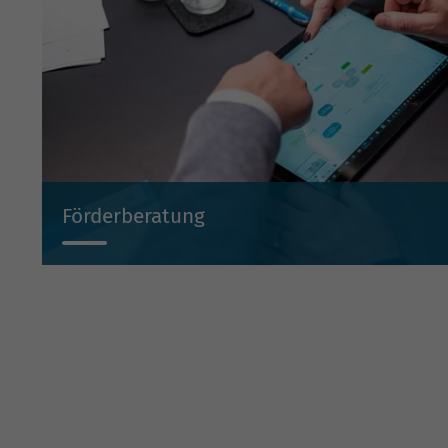
Förderberatung
Wir beraten Sie projektbezogen zu Investitionsbeihilf
Beteiligungen und Bürgschaften.