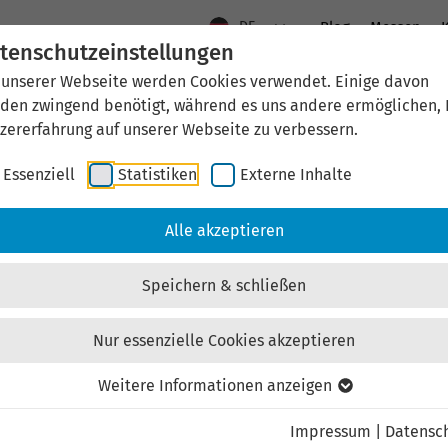
DE
Blog
Messen
K
tenschutzeinstellungen
 unserer Webseite werden Cookies verwendet. Einige davon
Aktuelles
Standort Thüringen
Wirtschaftsfö
den zwingend benötigt, während es uns andere ermöglichen, 
zererfahrung auf unserer Webseite zu verbessern.
Essenziell
Statistiken
Externe Inhalte
aftsförderung
Investieren & Ansiedeln
Unternehmen & Technolo
Alle akzeptieren
Speichern & schließen
Nur essenzielle Cookies akzeptieren
Externen Inhalt laden
Weitere Informationen anzeigen
Impressum
|
Datensc
ebsite externe Inhalte, um Ihnen zusätzliche Informatione