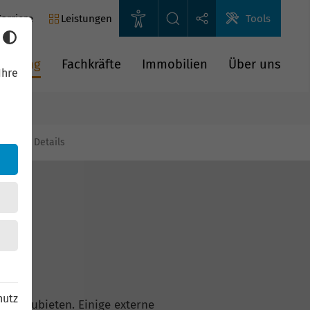
arriere
Leistungen
Tools
rderung
Fachkräfte
Immobilien
Über uns
Ihre
gien
Details
hutz
n anzubieten. Einige externe