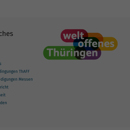
ches
s
dingungen ThAFF
edigungen Messen
richt
heit
lden