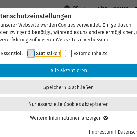
DE
Blog
Messen
K
tenschutzeinstellungen
 unserer Webseite werden Cookies verwendet. Einige davon
Aktuelles
Standort Thüringen
Wirtschaftsfö
den zwingend benötigt, während es uns andere ermöglichen, 
zererfahrung auf unserer Webseite zu verbessern.
Essenziell
Statistiken
Externe Inhalte
aftsförderung
Investieren & Ansiedeln
Unternehmen & Technolo
Alle akzeptieren
Speichern & schließen
Nur essenzielle Cookies akzeptieren
Externen Inhalt laden
Weitere Informationen anzeigen
Impressum
|
Datensc
ebsite externe Inhalte, um Ihnen zusätzliche Informatione