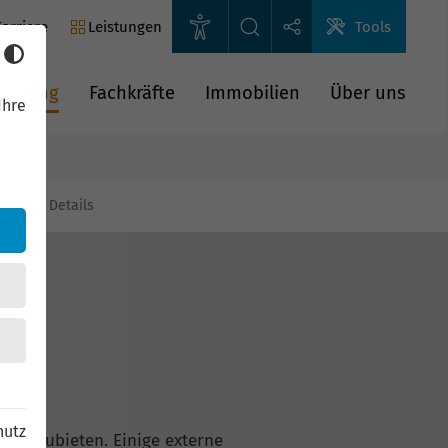
arriere
Leistungen
Tools
rderung
Fachkräfte
Immobilien
Über uns
Ihre
gien
Details
hutz
n anzubieten. Einige externe