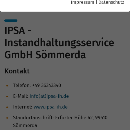
Impressum
|
Datenschutz
IPSA -
Instandhaltungsservice
GmbH Sömmerda
Kontakt
Telefon: +49 36343340
E-Mail:
info(at)ipsa-ih.de
Internet:
www.ipsa-ih.de
Standortanschrift: Erfurter Höhe 42, 99610
Sömmerda