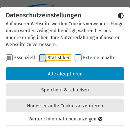
Datenschutzeinstellungen
Externen Inhalt laden
Auf unserer Webseite werden Cookies verwendet. Einige
davon werden zwingend benötigt, während es uns
Wir verwenden auf unserer
andere ermöglichen, Ihre Nutzererfahrung auf unserer
Website externe Inhalte, um Ihnen
Webseite zu verbessern.
zusätzliche Informationen
Essenziell
Statistiken
Externe Inhalte
anzubieten. Einige externe Inhalte
(z.B. Google Maps, Youtube)
Alle akzeptieren
können persönliche Daten (z.B. IP-
Adresse) an Google weiterleiten.
Speichern & schließen
Mit der Bestätigung erklären Sie
sich damit einverstanden.
Nur essenzielle Cookies akzeptieren
Einstellungen anzeigen
Weitere Informationen anzeigen