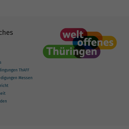
ches
s
dingungen ThAFF
edigungen Messen
richt
heit
lden