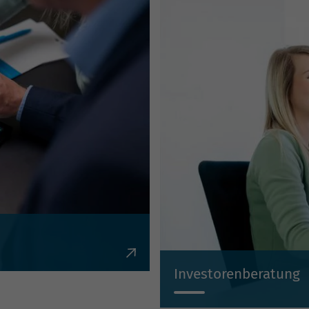
en, Krediten,
Investorenberatung
Individuell, kompetent, un