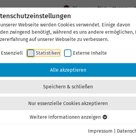
DE
Blog
Messen
K
tenschutzeinstellungen
 unserer Webseite werden Cookies verwendet. Einige davon
Aktuelles
Standort Thüringen
Wirtschaftsfö
den zwingend benötigt, während es uns andere ermöglichen, 
zererfahrung auf unserer Webseite zu verbessern.
Essenziell
Statistiken
Externe Inhalte
aftsförderung
Investieren & Ansiedeln
Unternehmen & Technolo
Alle akzeptieren
Speichern & schließen
Nur essenzielle Cookies akzeptieren
Externen Inhalt laden
Weitere Informationen anzeigen
Impressum
|
Datensc
ebsite externe Inhalte, um Ihnen zusätzliche Informatione