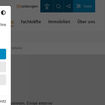
arriere
Leistungen
Tools
rderung
Fachkräfte
Immobilien
Über uns
Ihre
gien
Details
hutz
n anzubieten. Einige externe