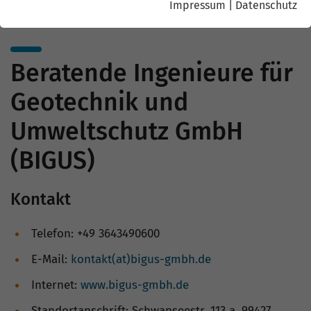
Impressum
|
Datenschutz
Beratende Ingenieure für
Geotechnik und
Umweltschutz GmbH
(BIGUS)
Kontakt
Telefon: +49 3643490600
E-Mail:
kontakt(at)bigus-gmbh.de
Internet:
www.bigus-gmbh.de
Standortanschrift: Schwanseestr. 113 a, 99427