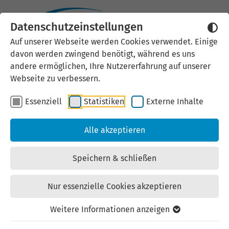
Datenschutzeinstellungen
Externen Inhalt laden
Auf unserer Webseite werden Cookies verwendet. Einige
davon werden zwingend benötigt, während es uns
Wir verwenden auf unserer
andere ermöglichen, Ihre Nutzererfahrung auf unserer
Website externe Inhalte, um Ihnen
Webseite zu verbessern.
zusätzliche Informationen
Essenziell
Statistiken
Externe Inhalte
anzubieten. Einige externe Inhalte
(z.B. Google Maps, Youtube)
Alle akzeptieren
können persönliche Daten (z.B. IP-
Adresse) an Google weiterleiten.
Speichern & schließen
Mit der Bestätigung erklären Sie
sich damit einverstanden.
Nur essenzielle Cookies akzeptieren
Einstellungen anzeigen
Weitere Informationen anzeigen