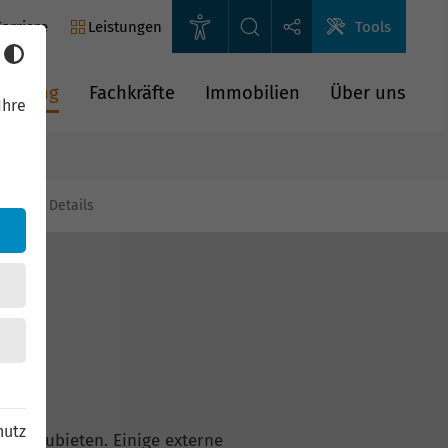
arriere
Leistungen
Tools
rderung
Fachkräfte
Immobilien
Über uns
Ihre
gien
Details
hutz
n anzubieten. Einige externe