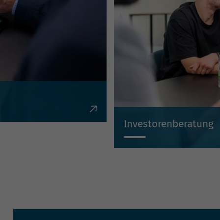
en, Krediten,
Investorenberatung
Individuell, kompetent, un