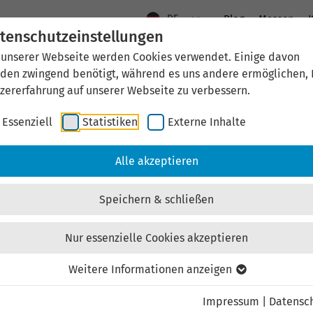
DE
Blog
Messen
K
tenschutzeinstellungen
 unserer Webseite werden Cookies verwendet. Einige davon
Aktuelles
Standort Thüringen
Wirtschaftsfö
den zwingend benötigt, während es uns andere ermöglichen, 
zererfahrung auf unserer Webseite zu verbessern.
Essenziell
Statistiken
Externe Inhalte
aftsförderung
Investieren & Ansiedeln
Unternehmen & Technolo
Alle akzeptieren
Speichern & schließen
Nur essenzielle Cookies akzeptieren
Externen Inhalt laden
Weitere Informationen anzeigen
Impressum
|
Datensc
ebsite externe Inhalte, um Ihnen zusätzliche Informatione