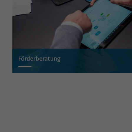
Förderberatung
Wir beraten Sie projektbezogen zu Investitionsbeihilf
Beteiligungen und Bürgschaften.