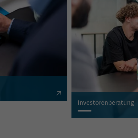
en, Krediten,
Investorenberatung
Individuell, kompetent, un