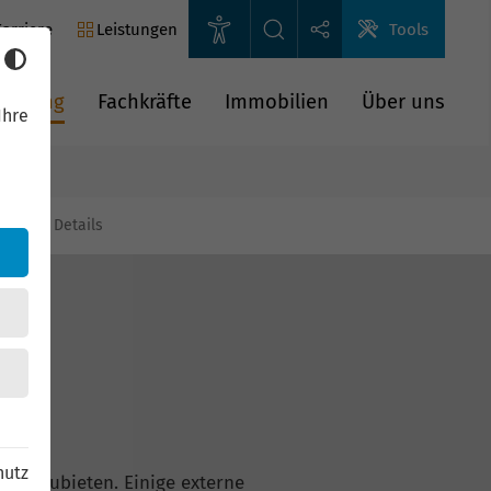
arriere
Leistungen
Tools
rderung
Fachkräfte
Immobilien
Über uns
Ihre
gien
Details
hutz
n anzubieten. Einige externe