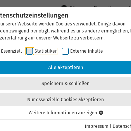
DE
Blog
Messen
K
tenschutzeinstellungen
 unserer Webseite werden Cookies verwendet. Einige davon
Aktuelles
Standort Thüringen
Wirtschaftsfö
den zwingend benötigt, während es uns andere ermöglichen, 
zererfahrung auf unserer Webseite zu verbessern.
Essenziell
Statistiken
Externe Inhalte
aftsförderung
Investieren & Ansiedeln
Unternehmen & Technolo
Alle akzeptieren
Speichern & schließen
Nur essenzielle Cookies akzeptieren
Externen Inhalt laden
Weitere Informationen anzeigen
Impressum
|
Datensc
ebsite externe Inhalte, um Ihnen zusätzliche Informatione