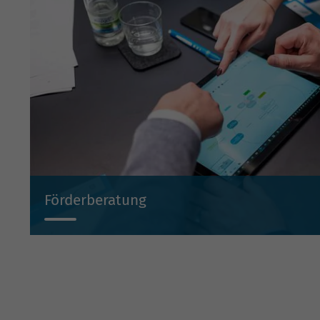
Förderberatung
Wir beraten Sie projektbezogen zu Investitionsbeihilf
Beteiligungen und Bürgschaften.