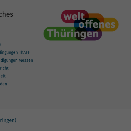
ches
s
dingungen ThAFF
edigungen Messen
richt
heit
lden
ringen)