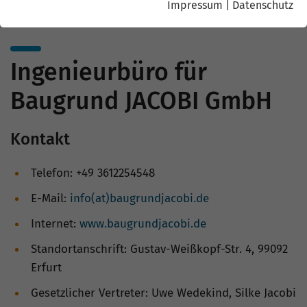
Impressum
|
Datenschutz
Ingenieurbüro für
Baugrund JACOBI GmbH
Kontakt
Telefon: +49 3612254548
E-Mail:
info(at)baugrundjacobi.de
Internet:
www.baugrundjacobi.de
Standortanschrift: Gustav-Weißkopf-Str. 4, 99092
Erfurt
Gesetzlicher Vertreter: Uwe Wedekind, Silke Jacobi