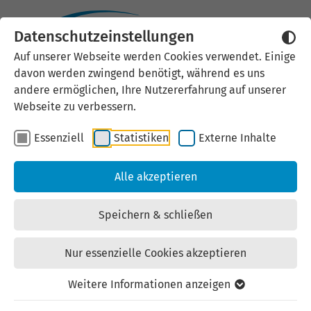
Datenschutzeinstellungen
Externen Inhalt laden
Auf unserer Webseite werden Cookies verwendet. Einige
davon werden zwingend benötigt, während es uns
Wir verwenden auf unserer
andere ermöglichen, Ihre Nutzererfahrung auf unserer
Website externe Inhalte, um Ihnen
Webseite zu verbessern.
zusätzliche Informationen
Essenziell
Statistiken
Externe Inhalte
anzubieten. Einige externe Inhalte
(z.B. Google Maps, Youtube)
Alle akzeptieren
können persönliche Daten (z.B. IP-
Adresse) an Google weiterleiten.
Speichern & schließen
Mit der Bestätigung erklären Sie
sich damit einverstanden.
Nur essenzielle Cookies akzeptieren
Einstellungen anzeigen
Weitere Informationen anzeigen