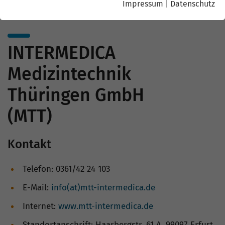
Impressum
|
Datenschutz
INTERMEDICA
Medizintechnik
Thüringen GmbH
(MTT)
Kontakt
Telefon: 0361/42 24 103
E-Mail:
info(at)mtt-intermedica.de
Internet:
www.mtt-intermedica.de
Standortanschrift: Haarbergstr. 61 A, 99097 Erfurt