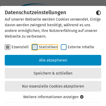
Datenschutzeinstellungen
Externen Inhalt laden
Auf unserer Webseite werden Cookies verwendet. Einige
davon werden zwingend benötigt, während es uns
Wir verwenden auf unserer
andere ermöglichen, Ihre Nutzererfahrung auf unserer
Website externe Inhalte, um Ihnen
Webseite zu verbessern.
zusätzliche Informationen
Essenziell
Statistiken
Externe Inhalte
anzubieten. Einige externe Inhalte
(z.B. Google Maps, Youtube)
Alle akzeptieren
können persönliche Daten (z.B. IP-
Adresse) an Google weiterleiten.
Speichern & schließen
Mit der Bestätigung erklären Sie
sich damit einverstanden.
Nur essenzielle Cookies akzeptieren
Einstellungen anzeigen
Weitere Informationen anzeigen