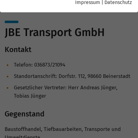
Impressum
|
Datenschutz
JBE Transport GmbH
Kontakt
Telefon: 036873/21094
Standortanschrift: Dorfstr. 112, 98660 Beinerstadt
Gesetzlicher Vertreter: Herr Andreas Jünger,
Tobias Jünger
Gegenstand
Baustoffhandel, Tiefbauarbeiten, Transporte und
Umweltdienste