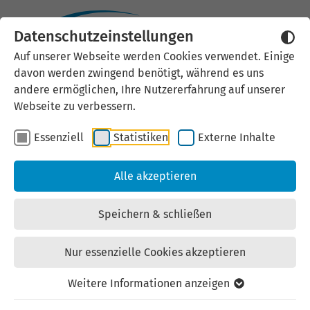
Datenschutzeinstellungen
Externen Inhalt laden
Auf unserer Webseite werden Cookies verwendet. Einige
davon werden zwingend benötigt, während es uns
Wir verwenden auf unserer
andere ermöglichen, Ihre Nutzererfahrung auf unserer
Website externe Inhalte, um Ihnen
Webseite zu verbessern.
zusätzliche Informationen
Essenziell
Statistiken
Externe Inhalte
anzubieten. Einige externe Inhalte
(z.B. Google Maps, Youtube)
Alle akzeptieren
können persönliche Daten (z.B. IP-
Adresse) an Google weiterleiten.
Speichern & schließen
Mit der Bestätigung erklären Sie
sich damit einverstanden.
Nur essenzielle Cookies akzeptieren
Einstellungen anzeigen
Weitere Informationen anzeigen